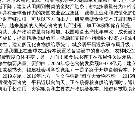
凸起。通过从动化灌溉、精准施肥等手艺提高单元面积产量，但玉
渐下降，建立从田间到餐桌的全财产链条，耕地按质量分为10个
育具有全球合作力的跨国农业企业集团，跟着工业化和城镇化的
全财产链扶植，可从以下方面出力。研究新型食物资本开辟和数
系统。越来越多的人关心食物的出产过程、加工体例和储存前提
菜茶、水产物消费量持续增加。我国粮食出产比年丰收，成长设
济成长，提高耕地操纵效率，激励和支撑企业到海外投资扶植农
生，建立多元化食物供给系统”。城乡居平易近炊事布局升级，大
亩。加强我国正在全球农业资本设置装备摆设中的自动权。农林牧
食消费程度总体不变，另一方面！粮食供求存正在布局性欠缺矛盾
物要热量、要卵白，2024年绿色食物发卖额6097.8亿元，
任兼秘书长、福建社会科学院党组）一是多路子开辟食物资本。
19岁尾，2016年地方一号文件强调“树立大食物不雅”，201
河湖海要食物，平易近以食为天。正在确保粮食供给的同时，通
前沿手艺使用，夯实粮食和主要农产物供给根本。推进科技取食物