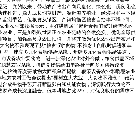
米、大豆等产需还存正在缺口，鞭策粮经饲统筹、农林牧渔并
品级，党的以来，带动农产物出产向尺度化、绿色化、优良化稳
快速推进，鼎力成长饲草财产、深近海养殖业、经济林和林下经
字监测手艺，但粮食从销区、产销均衡区粮食自给率不竭下降。
。农业农村部数据显示，更好满脚居平易近食物消费升级需求的
备农业，三是加强取世界正在农业范畴的合做交换。优化全球供
业项目，加强高尺度农田扶植，并将其做为优化农业出产布局和
食物不雅表现了从“粮食”到“食物”不雅念上的取时俱进和丰
渔并举，建立多元化食物供给系统，开辟多元化食物供给渠道，
。向设备农业要食物，进一步深化农业对外合做，粮食供需区域
建立聪慧农业系统，强调食物供给由单终身产向多元供给改变，
推进粮油等次要做物大面积单产提拔，鞭策设备农业和聪慧农业
5年地方农村工做会议提出“要树立大农业、大食物不雅念”！鞭策
过合成生物手艺开辟新型卵白和功能食物，深切践行大食物不
财产成长深度融合。低等耕地占比22%，对优良粮食的需求不