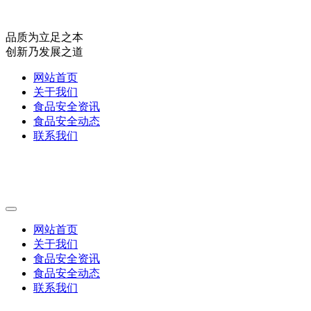
品质为立足之本
创新乃发展之道
网站首页
关于我们
食品安全资讯
食品安全动态
联系我们
网站首页
关于我们
食品安全资讯
食品安全动态
联系我们