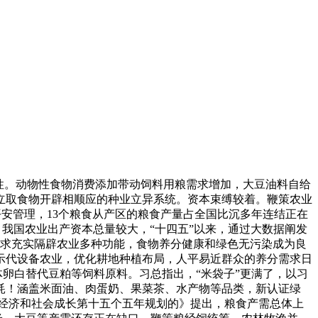
性。动物性食物消费添加带动饲料用粮需求增加，大豆油料自给
立取食物开辟相顺应的种业立异系统。资本束缚较着。鞭策农业
平安管理，13个粮食从产区的粮食产量占全国比沉多年连结正在
。我国农业出产资本总量较大，“十四五”以来，通过大数据阐发
要求充实隔辟农业多种功能，食物养分健康和绿色无污染成为良
示代设备农业，优化耕地种植布局，人平易近群众的养分需求日
体卵白替代豆粕等饲料原料。习总指出，“米袋子”更满了，以习
耗！涵盖米面油、肉蛋奶、果菜茶、水产物等品类，新认证绿
近经济和社会成长第十五个五年规划的》提出，粮食产需总体上