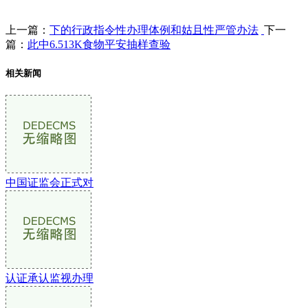
上一篇：
下的行政指令性办理体例和姑且性严管办法
下一
篇：
此中6.513K食物平安抽样查验
相关新闻
中国证监会正式对
认证承认监视办理